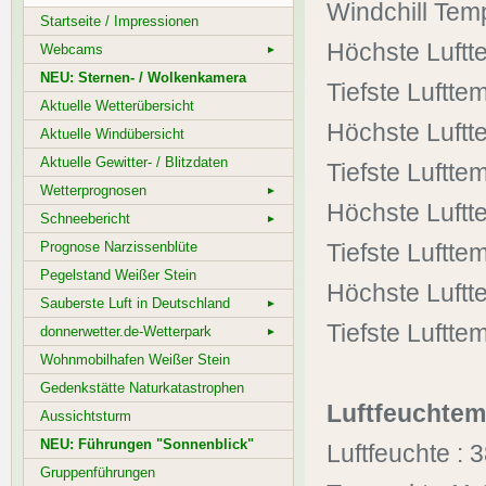
Windchill Tem
Startseite / Impressionen
Höchste Luftt
Webcams
►
NEU: Sternen- / Wolkenkamera
Tiefste Luftte
Aktuelle Wetterübersicht
Höchste Luftt
Aktuelle Windübersicht
Aktuelle Gewitter- / Blitzdaten
Tiefste Luftte
Wetterprognosen
►
Höchste Luftt
Schneebericht
►
Prognose Narzissenblüte
Tiefste Luftte
Pegelstand Weißer Stein
Höchste Luftt
Sauberste Luft in Deutschland
►
Tiefste Luftte
donnerwetter.de-Wetterpark
►
Wohnmobilhafen Weißer Stein
Gedenkstätte Naturkatastrophen
Luftfeuchte
Aussichtsturm
NEU: Führungen "Sonnenblick"
Luftfeuchte :
Gruppenführungen